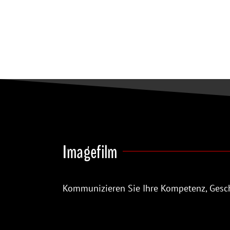
Sprachen:
Englisch
Format:
16/9
Link:
Sika AG
Imagefilm
Kommunizieren Sie Ihre Kompetenz, Gesch