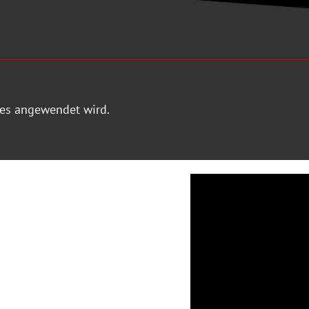
 es angewendet wird.
 die Produktion des
ung mit Polyurea.
or-156 / Sikalastic-