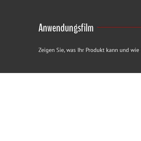
Anwendungsfilm
Zeigen Sie, was Ihr Produkt kann und wie
Für die Firma Sika AG übernahm MTHFILM
Anwendungsfilmes für eine Dachbeschicht
Zum Einsatz kam Sikalastic-851 R / Sikaflo
621 UV Protection.
Länge:
5:01
Produktion:
MTH Film
Produktionsjahr:
2015