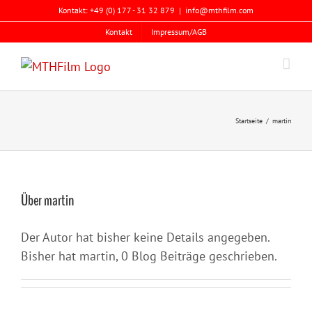
Zum
Kontakt: +49 (0) 177 - 31 32 879
|
info@mthfilm.com
Inhalt
Kontakt
Impressum/AGB
springen
Startseite
martin
Über
martin
Der Autor hat bisher keine Details angegeben.
Bisher hat martin, 0 Blog Beiträge geschrieben.